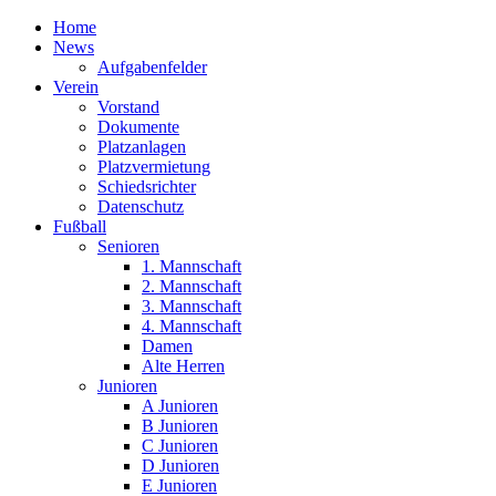
Home
News
Aufgabenfelder
Verein
Vorstand
Dokumente
Platzanlagen
Platzvermietung
Schiedsrichter
Datenschutz
Fußball
Senioren
1. Mannschaft
2. Mannschaft
3. Mannschaft
4. Mannschaft
Damen
Alte Herren
Junioren
A Junioren
B Junioren
C Junioren
D Junioren
E Junioren