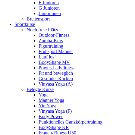
F Junioren
G Junioren
Juniorinnen
Breitensport
Sportkurse
Noch freie Plätze
Outdoor-Fitness
Zumba-Kurs
Figurtraining
Frühsport Männer
Lauf los!
BodyShape MV
Power-Ladyfitness
Fit und beweglich
Gesunder Rücken
Vinyasa Yoga (A)
Belegte Kurse
Yoga
Männer Yoga
Yin Yoga
Vinyasa Yoga (F)
Body Power
Funktionelles Ganzkörpertraining
BodyShape KR
Frauen-Fitness Ü50