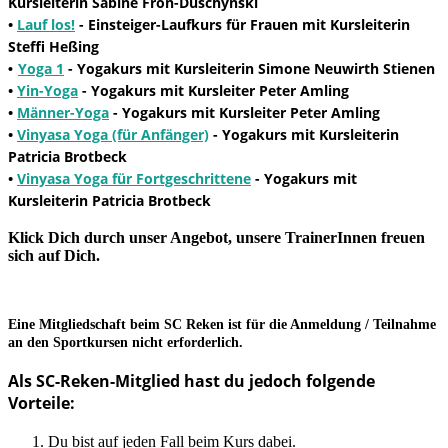
Kursleiterin Sabine Fron-Duschynski
•
Lauf los!
- Einsteiger-Laufkurs für Frauen mit Kursleiterin
Steffi Heßing
Yoga 1
- Yogakurs mit Kursleiterin Simone Neuwirth Stienen
•
•
Yin-Yoga
- Yogakurs mit Kursleiter Peter Amling
•
Männer-Yoga
- Yogakurs mit Kursleiter Peter Amling
•
Vinyasa Yoga (für Anfänger)
- Yogakurs mit Kursleiterin
Patricia Brotbeck
•
Vinyasa Yoga für Fortgeschrittene
- Yogakurs mit
Kursleiterin Patricia Brotbeck
Klick Dich durch unser Angebot, unsere TrainerInnen freuen
sich auf Dich.
Eine Mitgliedschaft beim SC Reken ist für die Anmeldung / Teilnahme
an den Sportkursen nicht erforderlich.
Als SC-Reken-Mitglied hast du jedoch folgende
Vorteile:
Du bist auf jeden Fall beim Kurs dabei.