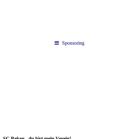
Sponsoring
SC Reken - du bist mein Verein!