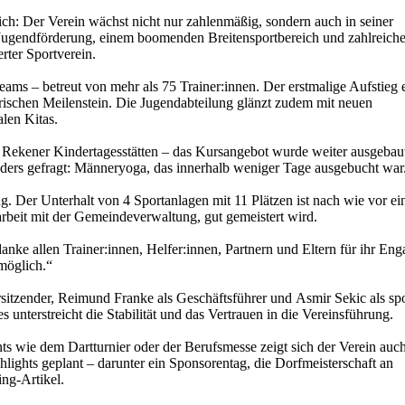
ch: Der Verein wächst nicht nur zahlenmäßig, sondern auch in seiner
 Jugendförderung, einem boomenden Breitensportbereich und zahlreich
rter Sportverein.
ams – betreut von mehr als 75 Trainer:innen. Der erstmalige Aufstieg 
orischen Meilenstein. Die Jugendabteilung glänzt zudem mit neuen
len Kitas.
Rekener Kindertagesstätten – das Kursangebot wurde weiter ausgebau
nders gefragt: Männeryoga, das innerhalb weniger Tage ausgebucht war
ng. Der Unterhalt von 4 Sportanlagen mit 11 Plätzen ist nach wie vor ei
rbeit mit der Gemeindeverwaltung, gut gemeistert wird.
danke allen Trainer:innen, Helfer:innen, Partnern und Eltern für ihr En
möglich.“
itzender, Reimund Franke als Geschäftsführer und Asmir Sekic als spo
s unterstreicht die Stabilität und das Vertrauen in die Vereinsführung.
s wie dem Dartturnier oder der Berufsmesse zeigt sich der Verein auc
hlights geplant – darunter ein Sponsorentag, die Dorfmeisterschaft an
ng-Artikel.