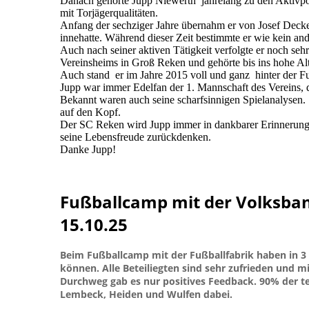
Danach gehörte Jupp Niewerth jahrelang zu den Aktivpos
mit Torjägerqualitäten.
Anfang der sechziger Jahre übernahm er von Josef Decker
innehatte. Während dieser Zeit bestimmte er wie kein and
Auch nach seiner aktiven Tätigkeit verfolgte er noch se
Vereinsheims in Groß Reken und gehörte bis ins hohe 
Auch stand er im Jahre 2015 voll und ganz hinter der F
Jupp war immer Edelfan der 1. Mannschaft des Vereins, 
Bekannt waren auch seine scharfsinnigen Spielanalysen.
auf den Kopf.
Der SC Reken wird Jupp immer in dankbarer Erinnerung b
seine Lebensfreude zurückdenken.
Danke Jupp!
Fußballcamp mit der Volksbank
15.10.25
Beim Fußballcamp mit der Fußballfabrik haben in 3 
können. Alle Beteiliegten sind sehr zufrieden und 
Durchweg gab es nur positives Feedback. 90% der t
Lembeck, Heiden und Wulfen dabei.