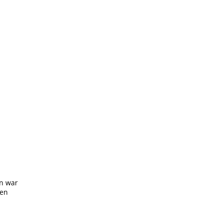
on war
gen