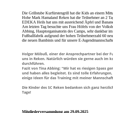
Die Grillstube Kurfürstengrill hat die Kids an einem Mitt
Hohe Mark Hamaland Reken hat die Teilnehmer an 2 Tage
EDEKA Heils hat uns mit ausreichend Äpfel und Bananen 
Am letzten Tag besuchte uns Frau Höfels von der Volks
Abbing, Hauptorganisatorin des Camps, sehr dankbar i
Fußballfabrik aufgrund der hohen Teilnehmerzahl 60 neue
die neuen Bambinis und für unsere E-Jugendmannschaft
Holger Möbuß, einer der Ansprechpartner bei der Fu
uns in Reken. Natürlich würden sie gerne auch im
durchführen.
Fazit von Tina Abbing: "Mir hat es riesigen Spass 
und haben alles begleitet. Es sind tolle Erfahrunge
einige Ideen für das Training mit meiner Mannscha
Die Kinder des SC Reken bedanken sich ganz herzlic
Tage!
Mitgliederversammlung am 29.09.2025