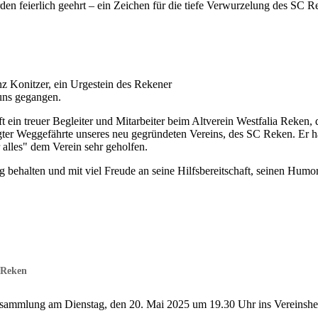
den feierlich geehrt – ein Zeichen für die tiefe Verwurzelung des SC R
nz Konitzer, ein Urgestein des Rekener
 uns gegangen.
ft ein treuer Begleiter und Mitarbeiter beim Altverein Westfalia Reken,
ugter Weggefährte unseres neu gegründeten Vereins, des SC Reken. Er ha
 alles" dem Verein sehr geholfen.
behalten und mit viel Freude an seine Hilfsbereitschaft, seinen Humo
 Reken
versammlung am Dienstag, den 20. Mai 2025 um 19.30 Uhr ins Vereinsh