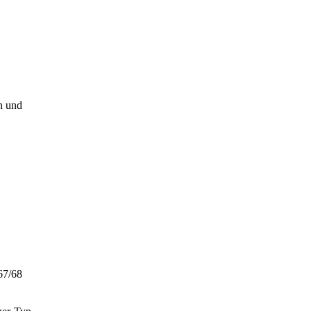
n und
67/68