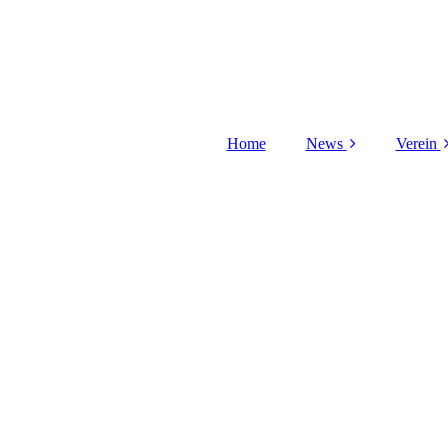
Home
News
Verein
Aufgabenfelder
V
Do
Pla
Plat
Schi
Dat