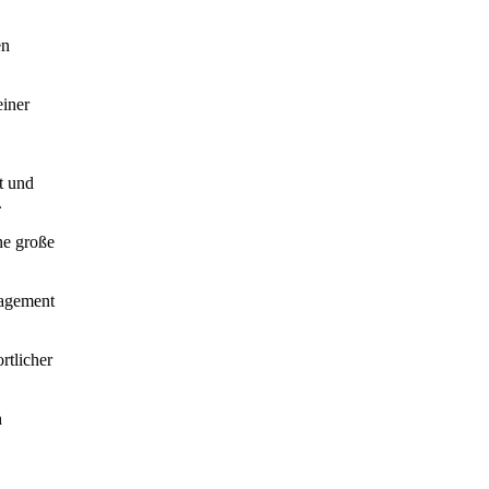
en
einer
t und
.
ne große
gagement
rtlicher
h