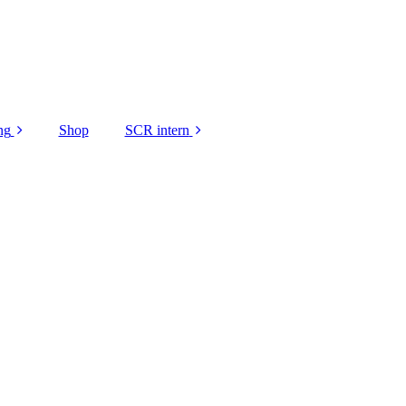
ng
Shop
SCR intern
gen DANKE
Platzbelegung
ei unsere
Jugendabteilung
nsoren
intern
Leitfaden zum
Spielbetrieb