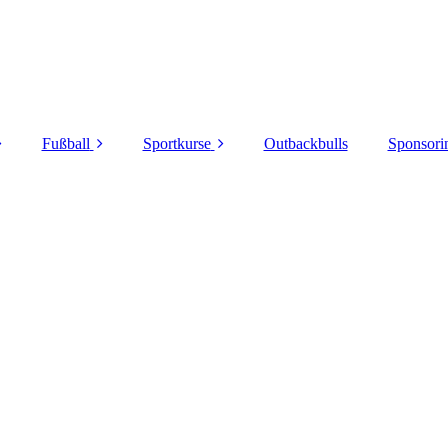
Fußball
Sportkurse
Outbackbulls
Sponsori
orstand
Senioren
Noch freie Plätze
Wir sa
kumente
Junioren
Belegte Kurse
Jobs b
Spo
tzanlagen
Breitensport
zvermietung
edsrichter
enschutz