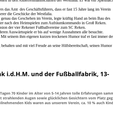
ten in den Altherrenmannschaften der Westfalia. Er war ein Spielmac
s das Amt des Geschäftsführers, dass er fast 15 Jahre lang im Verein
erer die Geschicke der Westfalia.
hr genau das Geschehen im Verein, legte kräftig Hand an beim Bau des
Alter nach den Heimspielen zum Aufräumkommando in Groß Reken.
usion der vier Rekener Fußballvereine zum SC Reken.
deren Auswärtsspiele er bis auf wenige Ausnahmen alle besuchte.
 Mit seinem ihm eigenen kurzen trockenen Humor traf er fast immer d
ehalten und mit viel Freude an seine Hilfsbereitschaft, seinen Humor
 i.d.H.M. und der Fußballfabrik, 13-
Tagen 70 Kinder im Alter von 5-14 Jahren tolle Erfahrungen sam
mit strahlenden Augen sowie glücklichen Gesichtern vom Platz ge
eilnehmenden Kids waren aus unserem Verein, ca. 10 % auch Kin