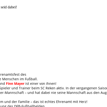
seid dabei!
hrenamtsfest des
e Menschen im Fußball.
 und
Finn Mayer
ist einer von ihnen!
s Spieler und Trainer beim SC Reken aktiv. In der vergangenen Sais
ger-Mannschaft – und hat dabei nie seine Mannschaft aus den Au
m und der Familie – das ist echtes Ehrenamt mit Herz!
eihung des DFB-Fußballhelden