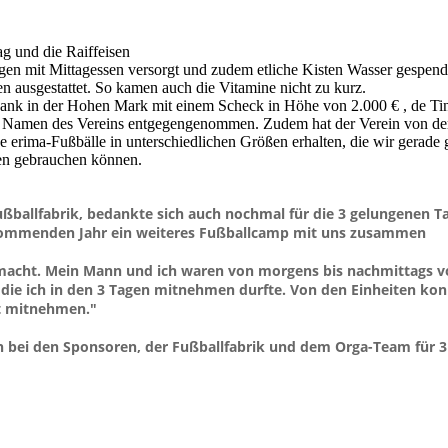
ag und die Raiffeisen
n mit Mittagessen versorgt und zudem etliche Kisten Wasser gespend
ausgestattet. So kamen auch die Vitamine nicht zu kurz.
bank in der Hohen Mark mit einem Scheck in Höhe von 2.000 € , de Ti
m Namen des Vereins entgegengenommen. Zudem hat der Verein von de
 erima-Fußbälle in unterschiedlichen Größen erhalten, die wir gerade g
en gebrauchen können.
ßballfabrik, bedankte sich auch nochmal für die 3 gelungenen T
 kommenden Jahr ein weiteres Fußballcamp mit uns zusammen
gemacht. Mein Mann und ich waren von morgens bis nachmittags v
n, die ich in den 3 Tagen mitnehmen durfte. Von den Einheiten ko
ft mitnehmen."
h bei den Sponsoren, der Fußballfabrik und dem Orga-Team für 3 