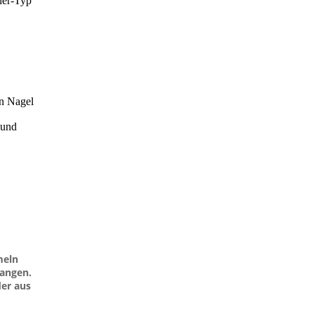
her-Typ
en Nagel
 und
meln
gangen.
der aus