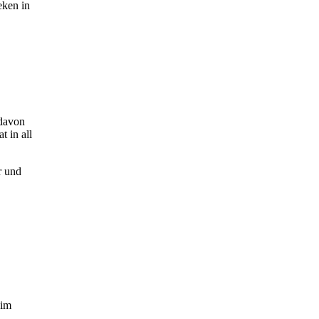
eken in
 davon
t in all
r und
eim