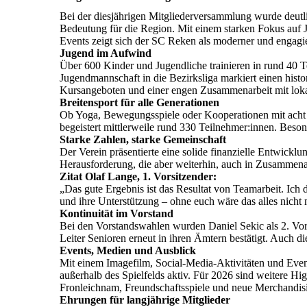
Bei der diesjährigen Mitgliederversammlung wurde deutli
Bedeutung für die Region. Mit einem starken Fokus auf
Events zeigt sich der SC Reken als moderner und engagie
Jugend im Aufwind
Über 600 Kinder und Jugendliche trainieren in rund 40 Te
Jugendmannschaft in die Bezirksliga markiert einen hist
Kursangeboten und einer engen Zusammenarbeit mit loka
Breitensport für alle Generationen
Ob Yoga, Bewegungsspiele oder Kooperationen mit acht 
begeistert mittlerweile rund 330 Teilnehmer:innen. Beso
Starke Zahlen, starke Gemeinschaft
Der Verein präsentierte eine solide finanzielle Entwicklu
Herausforderung, die aber weiterhin, auch in Zusammena
Zitat Olaf Lange, 1. Vorsitzender:
„Das gute Ergebnis ist das Resultat von Teamarbeit. Ich 
und ihre Unterstützung – ohne euch wäre das alles nicht 
Kontinuität im Vorstand
Bei den Vorstandswahlen wurden Daniel Sekic als 2. Vors
Leiter Senioren erneut in ihren Ämtern bestätigt. Auch die
Events, Medien und Ausblick
Mit einem Imagefilm, Social-Media-Aktivitäten und Event
außerhalb des Spielfelds aktiv. Für 2026 sind weitere Hig
Fronleichnam, Freundschaftsspiele und neue Merchandisi
Ehrungen für langjährige Mitglieder