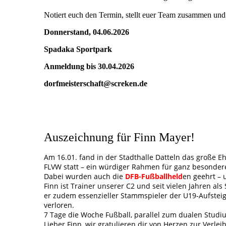
Notiert euch den Termin, stellt euer Team zusammen und 
Donnerstand, 04.06.2026
Spadaka Sportpark
Anmeldung bis 30.04.2026
dorfmeisterschaft@screken.de
Auszeichnung für Finn Mayer!
Am 16.01. fand in der Stadthalle Datteln das große E
FLVW statt – ein würdiger Rahmen für ganz besonder
Dabei wurden auch die
DFB-Fußballheld
en geehrt –
Finn ist Trainer unserer C2 und seit vielen Jahren al
er zudem essenzieller Stammspieler der U19-Aufstei
verloren.
7 Tage die Woche Fußball, parallel zum dualen Studiu
Lieber Finn, wir gratulieren dir von Herzen zur Verl