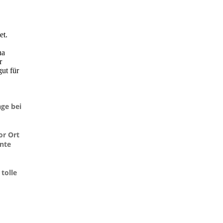
et.
na
r
ut für
age bei
or Ort
nnte
tolle