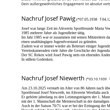
Dein außergewöhnliches Engagement ist absolut vorbi
Nachruf Josef Pawig
(*07.05.1938 ꝉ 04.1
Josef war lange Zeit im Altverein Sportfreunde Maria Vee
1985 mehrere Jahre als Jugendleiter tätig.
Im Jahr 1985 war er zusammen mit seinen Mitstreitern d
einen unabhängigen Jugendvorstand zu gründen.
Zudem war er immer wieder als Betreuer einiger Jugendm
Vereinskameraden viele Jahre die Geschicke der Jugendab
Der SC Reken wird Josef Pawig stets ein ehrendes And
In stillem Gedenken.
Nachruf Josef Niewerth
(*03.10.1939 ꝉ
Am 23.10.2025 verstarb im Alter von 86 Jahren nach über
Sportfreund Josef Niewerth, im Altverein Westfalia auch
Er gehörte jahrelang zu den Leistungsträgern der 1. Man
mit der 1. Mannschaft die Meisterschaft in der damaligen
Auch in der Saison 70/71 war er bei der Erringung der M