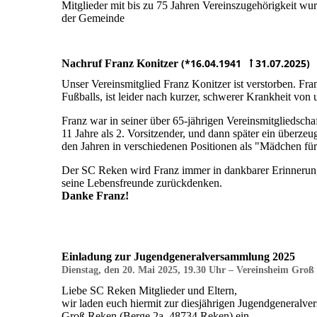
Mitglieder mit bis zu 75 Jahren Vereinszugehörigkeit wur
der Gemeinde
(*16.04.1941 ꝉ 31.07.2025)
Nachruf Franz Konitzer
Unser Vereinsmitglied Franz Konitzer ist verstorben. Fra
Fußballs, ist leider nach kurzer, schwerer Krankheit von
Franz war in seiner über 65-jährigen Vereinsmitgliedscha
11 Jahre als 2. Vorsitzender, und dann später ein überze
den Jahren in verschiedenen Positionen als "Mädchen für
Der SC Reken wird Franz immer in dankbarer Erinnerung 
seine Lebensfreunde zurückdenken.
Danke Franz!
Einladung zur Jugendgeneralversammlung 2025
Dienstag, den 20. Mai 2025, 19.30 Uhr – Vereinsheim Groß
Liebe SC Reken Mitglieder und Eltern,
wir laden euch hiermit zur diesjährigen Jugendgeneral
Groß Reken (Berge 2a, 48734 Reken) ein.