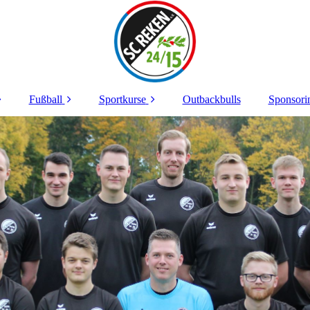
Fußball
Sportkurse
Outbackbulls
Sponsori
orstand
Senioren
Noch freie Plätze
Wir sa
kumente
Junioren
Belegte Kurse
Jobs b
Spo
tzanlagen
Breitensport
zvermietung
edsrichter
enschutz