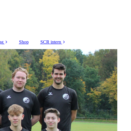
ng
Shop
SCR intern
gen DANKE
Platzbelegung
ei unsere
Jugendabteilung
nsoren
intern
Leitfaden zum
Spielbetrieb