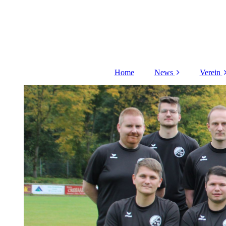
Home
News
Verein
Aufgabenfelder
V
Do
Pla
Plat
Schi
Dat