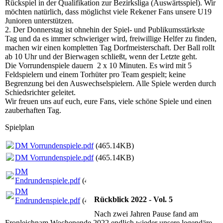
Rückspiel in der Qualifikation zur Bezirksliga (Auswärtsspiel). Wir
möchten natürlich, dass möglichst viele Rekener Fans unsere U19
Junioren unterstützen.
2. Der Donnerstag ist ohnehin der Spiel- und Publikumsstärkste
Tag und da es immer schwieriger wird, freiwillige Helfer zu finden,
machen wir einen kompletten Tag Dorfmeisterschaft. Der Ball rollt
ab 10 Uhr und der Bierwagen schließt, wenn der Letzte geht.
Die Vorrundenspiele dauern 2 x 10 Minuten. Es wird mit 5
Feldspielern und einem Torhüter pro Team gespielt; keine
Begrenzung bei den Auswechselspielern. Alle Spiele werden durch
Schiedsrichter geleitet.
Wir freuen uns auf euch, eure Fans, viele schöne Spiele und einen
zauberhaften Tag.
Spielplan
DM Vorrundenspiele.pdf
(465.14KB)
DM Vorrundenspiele.pdf
(465.14KB)
DM
Endrundenspiele.pdf
(409.29KB)
DM
Rückblick 2022 - Vol. 5
Endrundenspiele.pdf
(409.29KB)
Nach zwei Jahren Pause fand am
Fronleichnam Wochenende 2022 endlich wieder unsere legendäre