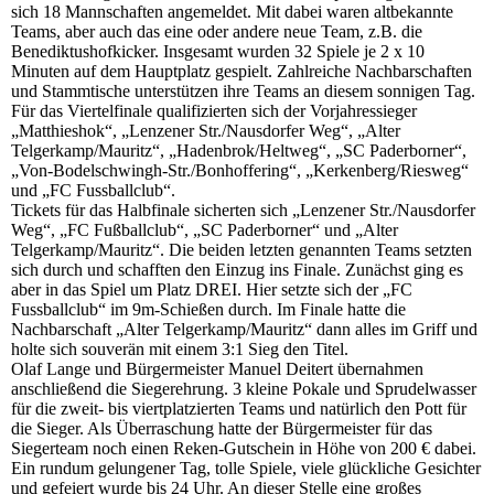
sich 18 Mannschaften angemeldet. Mit dabei waren altbekannte
Teams, aber auch das eine oder andere neue Team, z.B. die
Benediktushofkicker. Insgesamt wurden 32 Spiele je 2 x 10
Minuten auf dem Hauptplatz gespielt. Zahlreiche Nachbarschaften
und Stammtische unterstützen ihre Teams an diesem sonnigen Tag.
Für das Viertelfinale qualifizierten sich der Vorjahressieger
„Matthieshok“, „Lenzener Str./Nausdorfer Weg“, „Alter
Telgerkamp/Mauritz“, „Hadenbrok/Heltweg“, „SC Paderborner“,
„Von-Bodelschwingh-Str./Bonhoffering“, „Kerkenberg/Riesweg“
und „FC Fussballclub“.
Tickets für das Halbfinale sicherten sich „Lenzener Str./Nausdorfer
Weg“, „FC Fußballclub“, „SC Paderborner“ und „Alter
Telgerkamp/Mauritz“. Die beiden letzten genannten Teams setzten
sich durch und schafften den Einzug ins Finale. Zunächst ging es
aber in das Spiel um Platz DREI. Hier setzte sich der „FC
Fussballclub“ im 9m-Schießen durch. Im Finale hatte die
Nachbarschaft „Alter Telgerkamp/Mauritz“ dann alles im Griff und
holte sich souverän mit einem 3:1 Sieg den Titel.
Olaf Lange und Bürgermeister Manuel Deitert übernahmen
anschließend die Siegerehrung. 3 kleine Pokale und Sprudelwasser
für die zweit- bis viertplatzierten Teams und natürlich den Pott für
die Sieger. Als Überraschung hatte der Bürgermeister für das
Siegerteam noch einen Reken-Gutschein in Höhe von 200 € dabei.
Ein rundum gelungener Tag, tolle Spiele, viele glückliche Gesichter
und gefeiert wurde bis 24 Uhr. An dieser Stelle eine großes